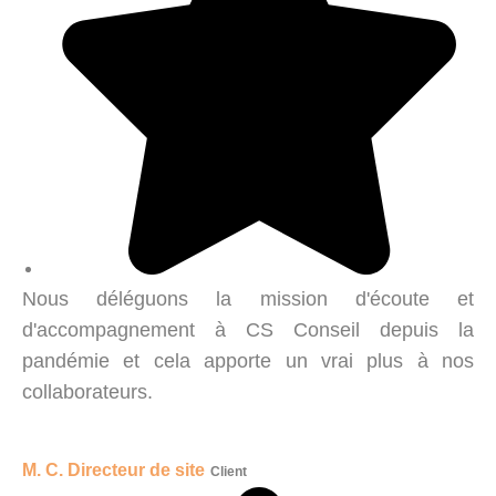
Nous déléguons la mission d'écoute et
d'accompagnement à CS Conseil depuis la
pandémie et cela apporte un vrai plus à nos
collaborateurs.
M. C. Directeur de site
Client