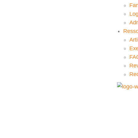
Fam
Lo
Adm
Resso
Art
Ex
FA
Rev
Re