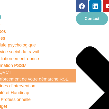
Contact
il
pos
ces
lule psychologique
vice social du travail
iation en entreprise
rmation PSSM
 QVCT
forcement de votre démarche RSE
nes d’intervention
té et Handicap
 Professionnelle
dget