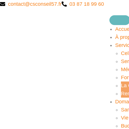
contact@csconseil57.fr
03 87 18 99 60
Accue
À pro
Servi
Cel
Ser
Méd
Fo
La
Ren
Domai
San
Vie
Bu