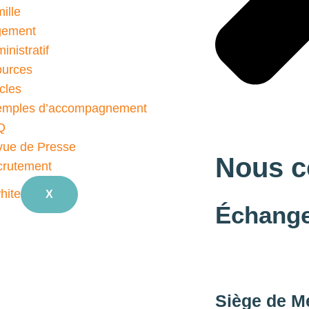
ille
gement
inistratif
urces
icles
emples d’accompagnement
Q
ue de Presse
Nous c
crutement
X
Échange
Siège de M