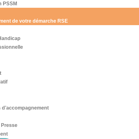
on PSSM
ment de votre démarche RSE
ntervention
 Handicap
ssionnelle
t
atif
s d’accompagnement
 Presse
ent