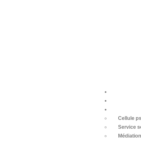
Accueil
À propos
Services
Cellule 
Service so
Médiation