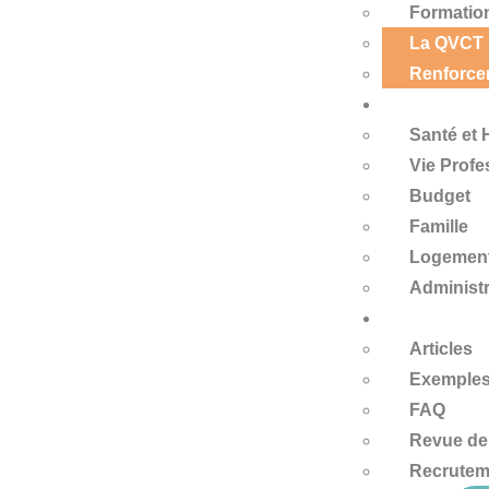
Formati
La QVCT
Renforce
Domaines d’i
Santé et
Vie Profe
Budget
Famille
Logemen
Administr
Ressources
Articles
Exemple
FAQ
Revue de
Recrutem