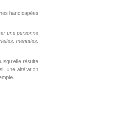
sonnes handicapées
t par une personne
rielles,
mentales,
squ’elle résulte
i, une altération
xemple.