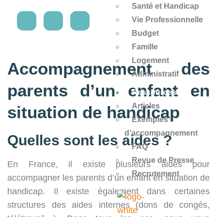
Santé et Handicap
Vie Professionnelle
Budget
Famille
Logement
Accompagnement des
Administratif
parents d’un enfant en
Ressources
Articles
situation de handicap
Exemples
d’accompagnement
Quelles sont les aides ?
FAQ
Revue de Presse
En France, il existe plusieurs aides pour
Recrutement
accompagner les parents d’un enfant en situation de
handicap. Il existe également dans certaines
structures des aides internes (dons de congés,