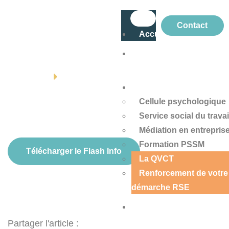
Contact
Accueil
À
propos
ACCUEIL
FLASH INFOS
Services
Cellule psychologique
Service social du travai
Médiation en entrepris
Formation PSSM
Télécharger le Flash Info
La QVCT
Renforcement de votre
démarche RSE
Domaines
d’intervention
Partager l'article :