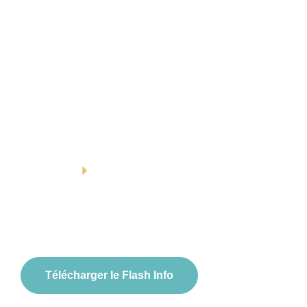
contact@csconseil57.fr
03 87 18 99 60
Accueil
À
ACCUEIL
FLASH INFOS
Télécharger le Flash Info